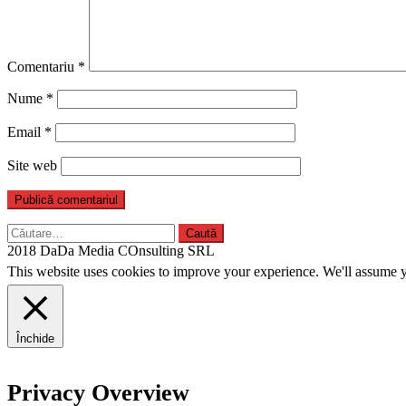
Comentariu
*
Nume
*
Email
*
Site web
Caută
după:
2018 DaDa Media COnsulting SRL
This website uses cookies to improve your experience. We'll assume yo
Închide
Privacy Overview