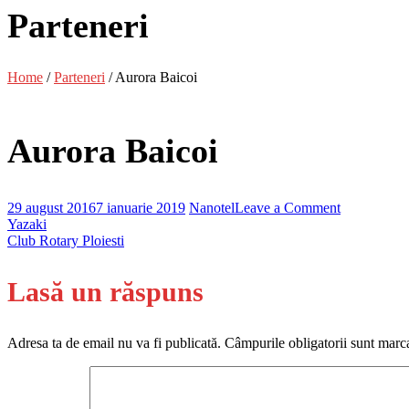
Parteneri
Home
/
Parteneri
/
Aurora Baicoi
Aurora Baicoi
on
29 august 2016
7 ianuarie 2019
Nanotel
Leave a Comment
Navigare
Aurora
Yazaki
Baicoi
Club Rotary Ploiesti
în
Lasă un răspuns
articole
Adresa ta de email nu va fi publicată.
Câmpurile obligatorii sunt marc